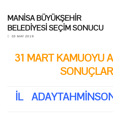
MANİSA BÜYÜKŞEHİR
BELEDİYESİ SEÇİM SONUCU
03 MAY 2019
31 MART KAMUOYU 
SONUÇLAR
İL
ADAY
TAHMİN
SO