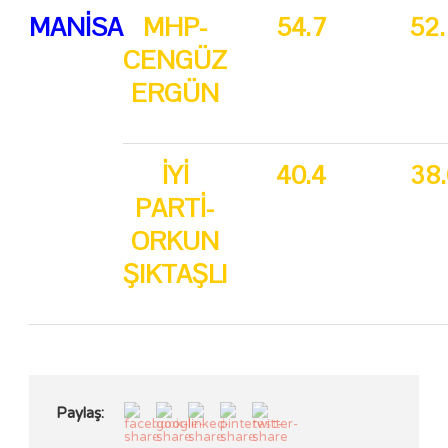
MANİSA
MHP-
54.7
52
CENGÜZ
ERGÜN
İYİ
40.4
38
PARTİ-
ORKUN
ŞIKTAŞLI
Paylaş: