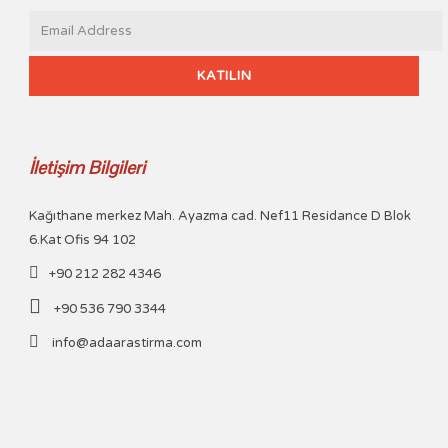
İletişim Bilgileri
Kağıthane merkez Mah. Ayazma cad. Nef11 Residance D Blok
6.Kat Ofis 94 102
+90 212 282 4346
+90 536 790 3344
info@adaarastirma.com