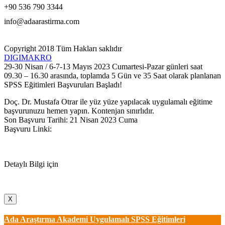
+90 536 790 3344
info@adaarastirma.com
Copyright 2018 Tüm Hakları saklıdır
DIGIMAKRO
29-30 Nisan / 6-7-13 Mayıs 2023 Cumartesi-Pazar günleri saat
09.30 – 16.30 arasında, toplamda 5 Gün ve 35 Saat olarak planlanan
SPSS Eğitimleri Başvuruları Başladı!
Doç. Dr. Mustafa Otrar ile yüz yüze yapılacak uygulamalı eğitime
başvurunuzu hemen yapın. Kontenjan sınırlıdır.
Son Başvuru Tarihi: 21 Nisan 2023 Cuma
Başvuru Linki:
https://docs.google.com/forms/d/e/1FAIpQLSeFtDDg3mF4tQ-90-
f3VCJ39Yz4JBMfLrEdkrll_gf1Cvc0og/viewform
Detaylı Bilgi için
TIKLAYIN
X
Ada Araştırma Akademi Uygulamalı SPSS Eğitimleri