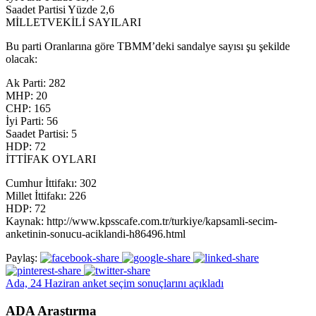
Saadet Partisi Yüzde 2,6
MİLLETVEKİLİ SAYILARI
Bu parti Oranlarına göre TBMM’deki sandalye sayısı şu şekilde
olacak:
Ak Parti: 282
MHP: 20
CHP: 165
İyi Parti: 56
Saadet Partisi: 5
HDP: 72
İTTİFAK OYLARI
Cumhur İttifakı: 302
Millet İttifakı: 226
HDP: 72
Kaynak: http://www.kpsscafe.com.tr/turkiye/kapsamli-secim-
anketinin-sonucu-aciklandi-h86496.html
Paylaş:
Ada, 24 Haziran anket seçim sonuçlarını açıkladı
ADA Araştırma