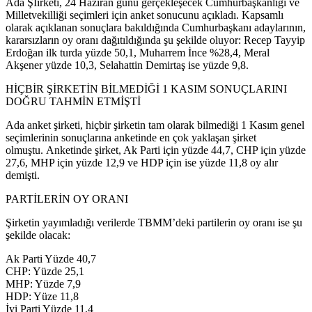
Ada Şİirketi, 24 Haziran günü gerçekleşecek Cumhurbaşkanlığı ve
Milletvekilliği seçimleri için anket sonucunu açıkladı. Kapsamlı
olarak açıklanan sonuçlara bakıldığında Cumhurbaşkanı adaylarının,
kararsızların oy oranı dağıtıldığında şu şekilde oluyor: Recep Tayyip
Erdoğan ilk turda yüzde 50,1, Muharrem İnce %28,4, Meral
Akşener yüzde 10,3, Selahattin Demirtaş ise yüzde 9,8.
HİÇBİR ŞİRKETİN BİLMEDİĞİ 1 KASIM SONUÇLARINI
DOĞRU TAHMİN ETMİŞTİ
Ada anket şirketi, hiçbir şirketin tam olarak bilmediği 1 Kasım genel
seçimlerinin sonuçlarına anketinde en çok yaklaşan şirket
olmuştu. Anketinde şirket, Ak Parti için yüzde 44,7, CHP için yüzde
27,6, MHP için yüzde 12,9 ve HDP için ise yüzde 11,8 oy alır
demişti.
PARTİLERİN OY ORANI
Şirketin yayımladığı verilerde TBMM’deki partilerin oy oranı ise şu
şekilde olacak:
Ak Parti Yüzde 40,7
CHP: Yüzde 25,1
MHP: Yüzde 7,9
HDP: Yüze 11,8
İyi Parti Yüzde 11,4